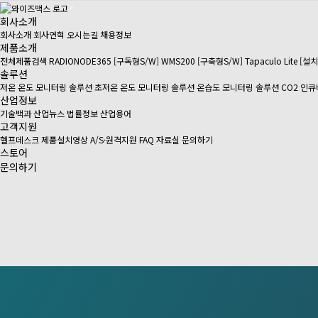
회사소개
회사소개
회사연혁
오시는길
채용정보
제품소개
전체제품검색
RADIONODE365 [구독형S/W]
WMS200 [구축형S/W]
Tapaculo Lite [설
솔루션
저온 온도 모니터링 솔루션
초저온 온도 모니터링 솔루션
온습도 모니터링 솔루션
CO2 인
산업정보
기술백과
산업뉴스
법률정보
산업용어
고객지원
헬프데스크
제품설치영상
A/S·원격지원
FAQ
자료실
문의하기
스토어
문의하기