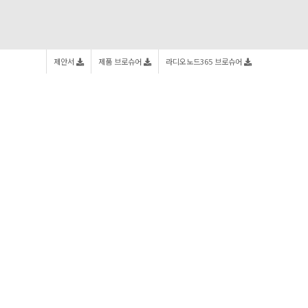
제안서
제품 브로슈어
라디오노드365 브로슈어