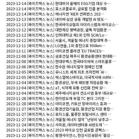
2023-12-14
[와이즈맥스 뉴스] 현대위아 올해의 ESG기업 대상 수…
2023-12-14
[와이즈맥스 뉴스] 포스코플로우, 글로벌 진출 본격화
2023-12-14
[와이즈맥스 뉴스] 에너지연 'KIER 컨퍼런스 202…
2023-12-13
[와이즈맥스 뉴스] 네이버·삼성 공동 개발한 AI 반도…
2023-12-13
[와이즈맥스 뉴스] 한국바이오협회 아이리스랩과 바이오스…
2023-12-12
[와이즈맥스 뉴스] 대한제강 평택공장, 굴뚝 작업환경 …
2023-12-12
[와이즈맥스 뉴스] 인하대학교 제1회 인하 SCM/Lo…
2023-12-12
[와이즈맥스 뉴스] 서울시, 겨울철 에너지 종합대책 추…
2023-12-11
[와이즈맥스 뉴스] LG엔솔, 1회 충전으로 900km…
2023-12-11
[와이즈맥스 뉴스] 아미코젠 콜라겐 'EU TRACES…
2023-12-08
[와이즈맥스 뉴스] 금호건설 파주시 환경순환센터 현대화…
2023-12-08
[와이즈맥스 뉴스] 현대무벡스 한국타이어에 스마트물류 …
2023-12-06
[와이즈맥스 뉴스] 한수원 에너지절약 캠페인 진행
2023-12-05
[와이즈맥스 뉴스] 유니스트 세계 최초 초저전력 'AI…
2023-12-05
[와이즈맥스 뉴스] 에스엘에스바이오, 다국적사와 mRN…
2023-12-04
[와이즈맥스 뉴스] 환경공단, 무색 페트병 자원순환 체…
2023-12-04
[와이즈맥스 뉴스] aT, 식자재 유통 선진화 전략 모…
2023-12-04
[와이즈맥스 뉴스] 제주에너지공사 컨소시엄 동부 대규모…
2023-11-28
[와이즈맥스 뉴스] 한미반도체 듀얼 TC 본더 그리핀 …
2023-11-28
[와이즈맥스 뉴스] 아미코젠, 키토산 항바이러스 효과 …
2023-11-27
[와이즈맥스 뉴스] 환경산업기술원, 환경산업 지원 통합…
2023-11-27
[와이즈맥스 뉴스] 로지스올, 물류장 토탈서비스 센터 …
2023-11-27
[와이즈맥스 뉴스] 겨울철 에너지 절약 "난방비 낮추고…
2023-11-24
[와이즈맥스 뉴스] 사피온, 데이터센터용 AI반도체 '…
2023-11-24
[와이즈맥스 뉴스] 2023 바이오 인천 글로벌 콘펙스…
2023-11-22
[와이즈맥스 뉴스] 팜젠사이언스, 한강시민공원서 '줍깅…