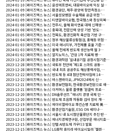
2024-01-10
[와이즈맥스 뉴스] 윤성에프앤씨, 대웅바이오에 믹싱 설…
2024-01-09
[와이즈맥스 뉴스] 환경공단, 제주·광양에 항만측정소·…
2024-01-09
[와이즈맥스 뉴스] 서울성모병원 수술재료 공급 위한 '…
2024-01-09
[와이즈맥스 뉴스] 티앤알바이오팹, 한국젬스와 창상피복…
2024-01-08
[와이즈맥스 뉴스] 전주시, 올해 화석연료 대체 신재생…
2024-01-08
[와이즈맥스 뉴스] 충북대, 전문인력 양성 기반 '반도…
2024-01-05
[와이즈맥스 뉴스] 전북도, 환경친화적 축산업 기반 구…
2024-01-04
[와이즈맥스 뉴스] 정부 해상물류상황점검, 홍해등 위험…
2024-01-03
[와이즈맥스 뉴스] 미국 에너지부, 가전제품 효율 기준…
2024-01-03
[와이즈맥스 뉴스] 올해 전세계 반도체 생산능력 월 3…
2024-01-02
[와이즈맥스 뉴스] 알지노믹스, '간암 1차 치료제 병…
2023-12-28
[와이즈맥스 뉴스] 환경과학원 '실내공기질 공정시험기준…
2023-12-28
[와이즈맥스 뉴스] 국토부 천안에 '제1호 스마트 공동…
2023-12-28
[와이즈맥스 뉴스] 국내 최초 공공주도 해상풍력사업, …
2023-12-22
[와이즈맥스 뉴스] 반도체 등 4대 첨단전략사업에 14…
2023-12-22
[와이즈맥스 뉴스] 바스젠바이오, JPM2024에서 신…
2023-12-21
[와이즈맥스 뉴스] 환경보전협회, 한국환경보전원으로 새…
2023-12-21
[와이즈맥스 뉴스] 이커머스 물류 플랫폼 '원클릭 프로…
2023-12-20
[와이즈맥스 뉴스] DN솔루션즈 "에너지 경영 국제 인…
2023-12-20
[와이즈맥스 뉴스] 반도체 초음파 자동화 검사 장비 개…
2023-12-19
[와이즈맥스 뉴스] 에이비엘바이오 파킨슨병 치료제 美 …
2023-12-18
[와이즈맥스 뉴스] 환경산업기술원, ESG ON 세미나…
2023-12-18
[와이즈맥스 뉴스] 서울시 내 도시첨단물류단지 추진 탄…
2023-12-15
[와이즈맥스 뉴스] 에너지경제연구원, 산업부문 에너지효…
2023-12-15
[와이즈맥스 뉴스] 인텔 AI반도체 가우디3 발표
2023-12-15
[와이즈맥스 뉴스] LG화학 휴미라 바이오시밀러 '젤렌…