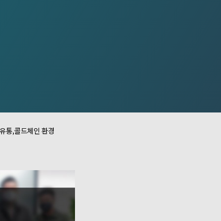
,유통,콜드체인
환경