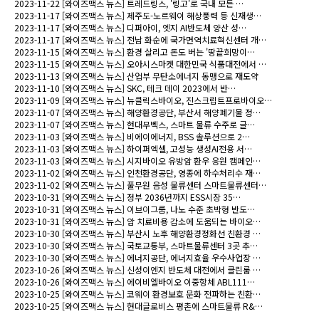
2023-11-22
[와이즈맥스 뉴스] 트레드링스, '링고'로 국내 모든 …
2023-11-17
[와이즈맥스 뉴스] 제주도-노르웨이 해상풍력 등 신재생…
2023-11-17
[와이즈맥스 뉴스] 디퍼아이, 엣지 AI반도체 양산 성…
2023-11-17
[와이즈맥스 뉴스] 전남 화순에 국가면역치료혁신센터 개…
2023-11-15
[와이즈맥스 뉴스] 환경 살리고 돈도 버는 '땅끝희망이…
2023-11-15
[와이즈맥스 뉴스] 오아시스마켓 대한민국 식품대전에서 …
2023-11-13
[와이즈맥스 뉴스] 산업부 무탄소에너지 동맹으로 재도약
2023-11-10
[와이즈맥스 뉴스] SKC, 테크 데이 2023에서 반…
2023-11-09
[와이즈맥스 뉴스] 뉴클릭스바이오, 진스크립트프로바이오…
2023-11-07
[와이즈맥스 뉴스] 해양환경공단, 부산서 해양폐기물 정…
2023-11-07
[와이즈맥스 뉴스] 현대무벡스, 스마트 물류 수주로 글…
2023-11-03
[와이즈맥스 뉴스] 비에이에너지, BSS 솔루션으로 2…
2023-11-03
[와이즈맥스 뉴스] 하이퍼엑셀, 고성능 생성AI전용 서…
2023-11-03
[와이즈맥스 뉴스] 시지바이오 유방암 환우 응원 캠페인…
2023-11-02
[와이즈맥스 뉴스] 인천환경공단, 영종에 하수처리수 재…
2023-11-02
[와이즈맥스 뉴스] 풀무원 음성 물류센터 스마트물류센터…
2023-10-31
[와이즈맥스 뉴스] 정부 2036년까지 ESS시장 35…
2023-10-31
[와이즈맥스 뉴스] 이브이그룹, 나노 수준 초박형 반도…
2023-10-31
[와이즈맥스 뉴스] 암 치료비용 감소에 도움되는 바이오…
2023-10-30
[와이즈맥스 뉴스] 부산시 노후 해양환경정화선 친환경 …
2023-10-30
[와이즈맥스 뉴스] 국토교통부, 스마트물류센터 3곳 추…
2023-10-30
[와이즈맥스 뉴스] 에너지공단, 에너지효율 우수사업장 …
2023-10-26
[와이즈맥스 뉴스] 신성이엔지 반도체 대전에서 클린룸 …
2023-10-26
[와이즈맥스 뉴스] 에이비엘바이오 이중항체 ABL111…
2023-10-25
[와이즈맥스 뉴스] 코웨이 환경보호 문화 전파하는 친환…
2023-10-25
[와이즈맥스 뉴스] 현대글로비스 평촌에 스마트물류 R&…