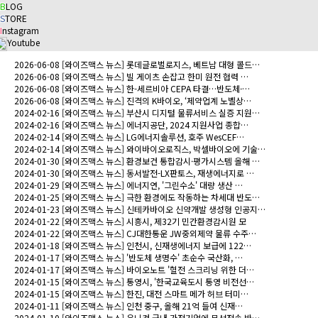
B
LOG
S
TORE
I
nstagram
Youtube
2026-06-08
[와이즈맥스 뉴스] 롯데글로벌로지스, 베트남 대형 콜드…
2026-06-08
[와이즈맥스 뉴스] 빌 게이츠 손잡고 한미 원전 협력 …
2026-06-08
[와이즈맥스 뉴스] 한-세르비아 CEPA 타결…반도체·…
2026-06-08
[와이즈맥스 뉴스] 진격의 K바이오, ‘제약업계 노벨상…
2024-02-16
[와이즈맥스 뉴스] 부산시 디지털 물류서비스 실증 지원…
2024-02-16
[와이즈맥스 뉴스] 에너지공단, 2024 지원사업 종합…
2024-02-14
[와이즈맥스 뉴스] LG에너지솔루션, 호주 WesCEF…
2024-02-14
[와이즈맥스 뉴스] 와이바이오로직스, 박셀바이오에 기술…
2024-01-30
[와이즈맥스 뉴스] 환경보건 통합감시·평가시스템 올해 …
2024-01-30
[와이즈맥스 뉴스] 동서발전-LX판토스, 재생에너지로 …
2024-01-29
[와이즈맥스 뉴스] 에너지연, '그린수소' 대량 생산 …
2024-01-25
[와이즈맥스 뉴스] 극한 환경에도 작동하는 차세대 반도…
2024-01-23
[와이즈맥스 뉴스] 신테카바이오 신약개발 생성형 인공지…
2024-01-22
[와이즈맥스 뉴스] 시흥시, 제32기 민간환경감시원 모
2024-01-22
[와이즈맥스 뉴스] CJ대한통운 JW중외제약 물류 수주…
2024-01-18
[와이즈맥스 뉴스] 인천시, 신재생에너지 보급에 122…
2024-01-17
[와이즈맥스 뉴스] '반도체 생명수' 초순수 국산화, …
2024-01-17
[와이즈맥스 뉴스] 바이오노트 '혈전 스크리닝 위한 더…
2024-01-15
[와이즈맥스 뉴스] 통영시, '한국교육도시 통영 비전선…
2024-01-15
[와이즈맥스 뉴스] 한진, 대전 스마트 메가 허브 터미…
2024-01-11
[와이즈맥스 뉴스] 인천 중구, 올해 21억 들여 신재…
2024-01-10
[와이즈맥스 뉴스] 유니컨 국내 가전기업에 무선전송 반…