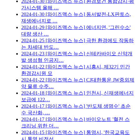
2024-01-30
[와이즈맥스 뉴스] 환경보건 통합감시·평
가시스템 올해 …
2024-01-30
[와이즈맥스 뉴스] 동서발전-LX판토스,
재생에너지로 …
2024-01-29
[와이즈맥스 뉴스] 에너지연, '그린수소'
대량 생산 …
2024-01-25
[와이즈맥스 뉴스] 극한 환경에도 작동하
는 차세대 반도…
2024-01-23
[와이즈맥스 뉴스] 신테카바이오 신약개
발 생성형 인공지…
2024-01-22
[와이즈맥스 뉴스] 시흥시, 제32기 민간
환경감시원 모
2024-01-22
[와이즈맥스 뉴스] CJ대한통운 JW중외제
약 물류 수주…
2024-01-18
[와이즈맥스 뉴스] 인천시, 신재생에너지
보급에 122…
2024-01-17
[와이즈맥스 뉴스] '반도체 생명수' 초순
수 국산화, …
2024-01-17
[와이즈맥스 뉴스] 바이오노트 '혈전 스
크리닝 위한 더…
2024-01-15
[와이즈맥스 뉴스] 통영시, '한국교육도
시 통영 비전선…