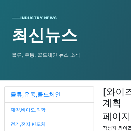
INDUSTRY NEWS
최신뉴스
물류, 유통, 콜드체인 뉴스 소식
[와이즈
물류,유통,콜드체인
계획
제약,바이오,의학
페이지
전기,전자,반도체
작성자
와이