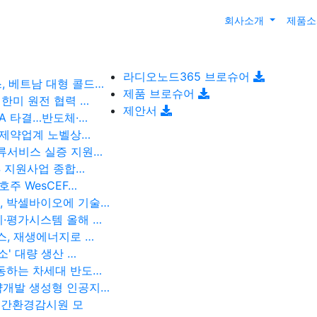
회사소개
제품
라디오노드365 브로슈어
, 베트남 대형 콜드…
제품 브로슈어
 한미 원전 협력 …
제안서
A 타결…반도체·…
 ‘제약업계 노벨상…
류서비스 실증 지원…
4 지원사업 종합…
주 WesCEF…
, 박셀바이오에 기술…
·평가시스템 올해 …
스, 재생에너지로 …
' 대량 생산 …
동하는 차세대 반도…
약개발 생성형 인공지…
 민간환경감시원 모