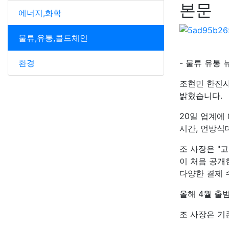
본문
에너지,화학
물류,유통,콜드체인
환경
- 물류 유통 
조현민 한진사
밝혔습니다.
20일 업계에
시간, 언방식
조 사장은 "
이 처음 공개
다양한 결제 
올해 4월 출
조 사장은 기