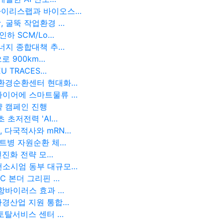
아이리스랩과 바이오스…
, 굴뚝 작업환경 …
하 SCM/Lo…
에너지 종합대책 추…
로 900km…
 TRACES…
 환경순환센터 현대화…
타이어에 스마트물류 …
약 캠페인 진행
 초저전력 'AI…
 다국적사와 mRN…
페트병 자원순환 체…
선진화 전략 모…
컨소시엄 동부 대규모…
C 본더 그리핀 …
항바이러스 효과 …
환경산업 지원 통합…
토탈서비스 센터 …