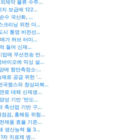
중외제약 물류 수주…
지 보급에 122…
순수 국산화, …
스크리닝 위한 더…
육도시 통영 비전선…
 메가 허브 터미…
1억 들여 신재…
기업에 무선전송 반…
웅바이오에 믹싱 설…
광양에 항만측정소·…
재료 공급 위한 '…
 한국젬스와 창상피복…
석연료 대체 신재생…
양성 기반 '반도…
적 축산업 기반 구…
점검, 홍해등 위험…
가전제품 효율 기준…
체 생산능력 월 3…
 1차 치료제 병…