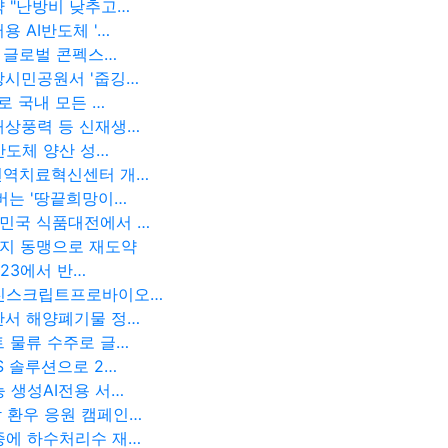
약 "난방비 낮추고…
 AI반도체 '…
천 글로벌 콘펙스…
강시민공원서 '줍깅…
로 국내 모든 …
해상풍력 등 신재생…
반도체 양산 성…
면역치료혁신센터 개…
버는 '땅끝희망이…
민국 식품대전에서 …
너지 동맹으로 재도약
023에서 반…
 진스크립트프로바이오…
산서 해양폐기물 정…
 물류 수주로 글…
S 솔루션으로 2…
 생성AI전용 서…
 환우 응원 캠페인…
종에 하수처리수 재…