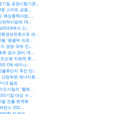
내공기질 공정시험기준…
1호 스마트 공동…
도 해상풍력사업, …
단전략사업에 14…
M2024에서 신…
한국환경보전원으로 새…
폼 '원클릭 프로…
지 경영 국제 인…
동화 검사 장비 개…
킨슨병 치료제 美 …
SG ON 세미나…
단물류단지 추진 탄…
, 산업부문 에너지효…
우디3 발표
바이오시밀러 '젤렌…
SG기업 대상 수…
로벌 진출 본격화
퍼런스 202…
개발한 AI 반도…