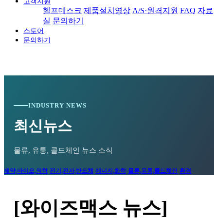
고객지원
헬프데스크
제품설치영상
A/S·원격지원
FAQ
자료
실
문의하기
스토어
문의하기
INDUSTRY NEWS
최신뉴스
물류, 유통, 콜드체인 뉴스 소식
제약,바이오,의학
전기,전자,반도체
에너지,화학
물류,유통,콜드체인
환경
[와이즈맥스 뉴스]