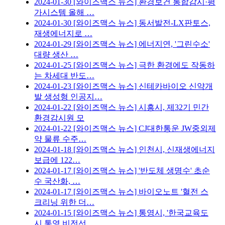
2024-01-30
[와이즈맥스 뉴스] 환경보건 통합감시·평
가시스템 올해 …
2024-01-30
[와이즈맥스 뉴스] 동서발전-LX판토스,
재생에너지로 …
2024-01-29
[와이즈맥스 뉴스] 에너지연, '그린수소'
대량 생산 …
2024-01-25
[와이즈맥스 뉴스] 극한 환경에도 작동하
는 차세대 반도…
2024-01-23
[와이즈맥스 뉴스] 신테카바이오 신약개
발 생성형 인공지…
2024-01-22
[와이즈맥스 뉴스] 시흥시, 제32기 민간
환경감시원 모
2024-01-22
[와이즈맥스 뉴스] CJ대한통운 JW중외제
약 물류 수주…
2024-01-18
[와이즈맥스 뉴스] 인천시, 신재생에너지
보급에 122…
2024-01-17
[와이즈맥스 뉴스] '반도체 생명수' 초순
수 국산화, …
2024-01-17
[와이즈맥스 뉴스] 바이오노트 '혈전 스
크리닝 위한 더…
2024-01-15
[와이즈맥스 뉴스] 통영시, '한국교육도
시 통영 비전선…